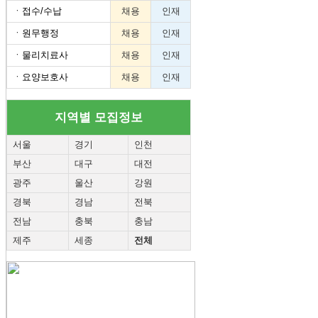
ㆍ
접수/수납
채용
인재
ㆍ
원무행정
채용
인재
ㆍ
물리치료사
채용
인재
ㆍ
요양보호사
채용
인재
지역별 모집정보
서울
경기
인천
부산
대구
대전
광주
울산
강원
경북
경남
전북
전남
충북
충남
제주
세종
전체