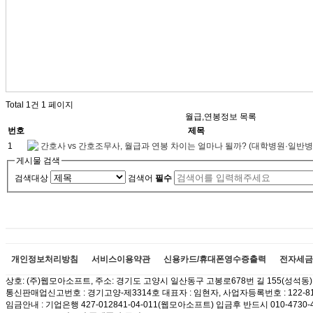
Total 1건
1 페이지
월급,연봉정보 목록
번호
제목
1
간호사 vs 간호조무사, 월급과 연봉 차이는 얼마나 될까? (대학병원·일반
게시물 검색
검색대상
검색어
필수
개인정보처리방침
서비스이용약관
신용카드/휴대폰영수증출력
전자세금
상호: (주)웹모아소프트, 주소: 경기도 고양시 일산동구 고봉로678번 길 155(성석동) 이메
통신판매업신고번호 : 경기고양-제3314호 대표자 : 임현자, 사업자등록번호 : 122-81
임금안내 : 기업은행 427-012841-04-011(웹모아소프트) 입금후 반드시 010-