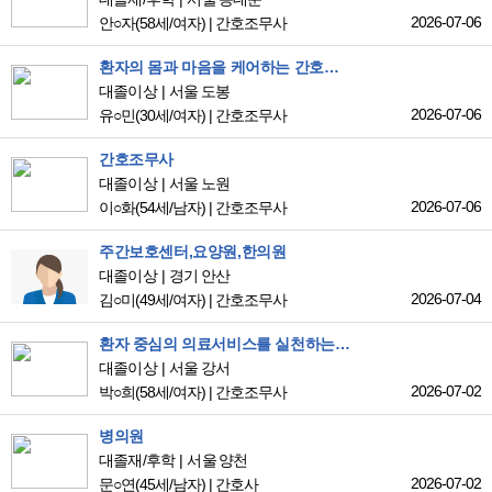
2026-07-06
안○자
(58세/여자)
|
간호조무사
환자의 몸과 마음을 케어하는 간호조무사 유해민 입니다.
대졸이상
서울 도봉
2026-07-06
유○민
(30세/여자)
|
간호조무사
간호조무사
대졸이상
서울 노원
2026-07-06
이○화
(54세/남자)
|
간호조무사
주간보호센터,요양원,한의원
대졸이상
경기 안산
2026-07-04
김○미
(49세/여자)
|
간호조무사
환자 중심의 의료서비스를 실천하는 간호조무사를 희망합니다.
대졸이상
서울 강서
2026-07-02
박○희
(58세/여자)
|
간호조무사
병의원
대졸재/후학
서울 양천
2026-07-02
문○연
(45세/남자)
|
간호사