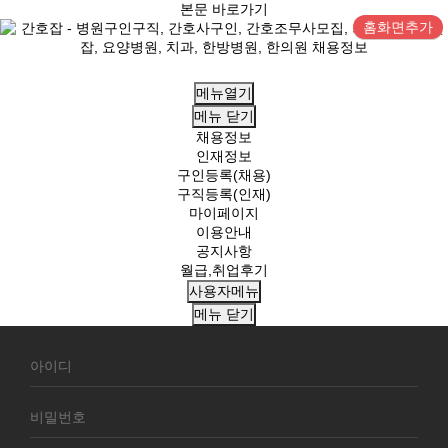
본문 바로가기
홈화면추가
메뉴열기
메뉴
닫기
채용정보
인재정보
구인등록(채용)
구직등록(인재)
마이페이지
이용안내
공지사항
월급,취업후기
사용자메뉴
메뉴
닫기
회
원
로
그
인