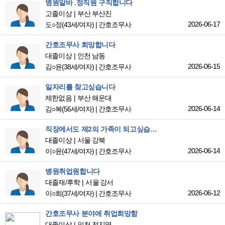
병원알바 .정직원 구직합니다
고졸이상
부산 부산진
2026-06-17
도○정
(43세/여자)
|
간호조무사
간호조무사 희망합니다
대졸이상
인천 남동
2026-06-15
김○윤
(38세/여자)
|
간호조무사
일자리를 찾고싶습니다
제한없음
부산 해운대
2026-06-14
김○복
(56세/여자)
|
간호조무사
직장에서도 제2의 가족이 되고싶습니다.
대졸이상
서울 강북
2026-06-14
이○윤
(47세/여자)
|
간호조무사
병원취업원합니다
대졸재/후학
서울 강서
2026-06-12
이○희
(37세/여자)
|
간호조무사
간호조무사 분야에 취업희망함
대졸이상
인천 전지역