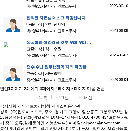
2026-06-10
이○현
(33세/여자)
|
간호조무사
한의원 치료실 데스크 희망합니다
대졸이상
인천 전지역
2026-06-08
박○영
(41세/여자)
|
간호조무사
성실함과 책임감을 갖춘 오래 오래 근무하는 간호조무사가 일자리를 찾고 있습니다.
고졸이상
경기 수원
2026-06-07
장○희
(57세/여자)
|
간호조무사
접수.수납.원무행정쪽 자리 희망합니다
고졸이상
서울 양천
2026-06-04
장○인
(42세/여자)
|
간호조무사
열린
1
페이지
2
페이지
3
페이지
4
페이지
5
페이지
다음
맨끝
목록
로그인
PC버전
공지사항
개인정보처리방침
서비스이용약관
상호: (주)웹모아소프트, 주소: 경기도 고양시 일산동구 고봉로678번 길
155(성석동) 전화(평일오전 10시~17시까지): 010-4730-4343(회원가입
시 장애,오류,결제문의만 가능합니다) 이메일: okpage@naver.com
통신판매업신고번호 : 경기고양-제3314호 대표자 : 임현자, 사업자등록