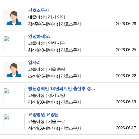
간호조무사
대졸이상
경기 안양
2026-06-26
김○주
(46세/여자)
|
간호조무사
안녕하세요.
고졸이상
인천 서구
2026-06-25
최○재
(40세/여자)
|
간호조무사
일자리
고졸이상
서울 중랑
2026-06-22
조○미
(46세/여자)
|
간호조무사
병원경력만 13년되지만 출산후 경력단절이되었습니다. 일을 꼭!!하고싶어요!!!! ^^
고졸이상
경기 고양
2026-06-19
김○나
(39세/여자)
|
간호조무사
요양병원 요양원
고졸이상
서울 구로
2026-06-17
징○영
(59세/남자)
|
간호조무사