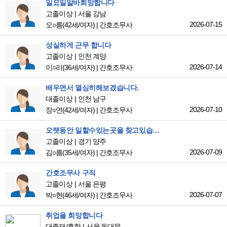
일요일알바희망합니다
고졸이상
서울 강남
2026-07-15
오○름
(42세/여자)
|
간호조무사
성실하게 근무 합니다
고졸이상
인천 계양
2026-07-14
이○리
(36세/여자)
|
간호조무사
배우면서 열심히해보겠습니다.
대졸이상
인천 남구
2026-07-10
장○연
(42세/여자)
|
간호조무사
오랫동안 일할수있는곳을 찾고있습니다!
고졸이상
경기 양주
2026-07-09
김○름
(35세/여자)
|
간호조무사
간호조무사 구직
고졸이상
서울 은평
2026-07-07
박○현
(46세/여자)
|
간호조무사
취업을 희망합니다
대졸재/후학
서울 동대문